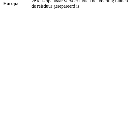
2e klas openbaar vervoer indien het voertuig binnen
Europa
de reisduur gerepareerd is