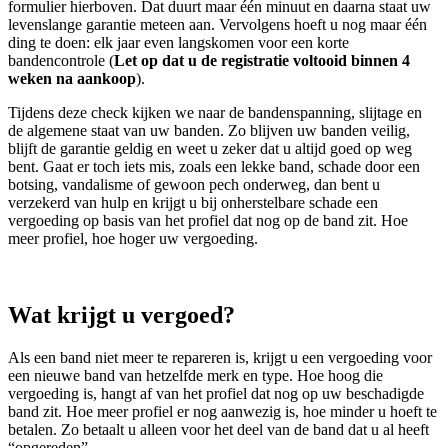
formulier hierboven. Dat duurt maar één minuut en daarna staat uw
levenslange garantie meteen aan. Vervolgens hoeft u nog maar één
ding te doen: elk jaar even langskomen voor een korte
bandencontrole (
Let op dat u de registratie voltooid binnen 4
weken na aankoop
).
Tijdens deze check kijken we naar de bandenspanning, slijtage en
de algemene staat van uw banden. Zo blijven uw banden veilig,
blijft de garantie geldig en weet u zeker dat u altijd goed op weg
bent. Gaat er toch iets mis, zoals een lekke band, schade door een
botsing, vandalisme of gewoon pech onderweg, dan bent u
verzekerd van hulp en krijgt u bij onherstelbare schade een
vergoeding op basis van het profiel dat nog op de band zit. Hoe
meer profiel, hoe hoger uw vergoeding.
Wat krijgt u vergoed?
Als een band niet meer te repareren is, krijgt u een vergoeding voor
een nieuwe band van hetzelfde merk en type. Hoe hoog die
vergoeding is, hangt af van het profiel dat nog op uw beschadigde
band zit. Hoe meer profiel er nog aanwezig is, hoe minder u hoeft te
betalen. Zo betaalt u alleen voor het deel van de band dat u al heeft
“opgereden”.